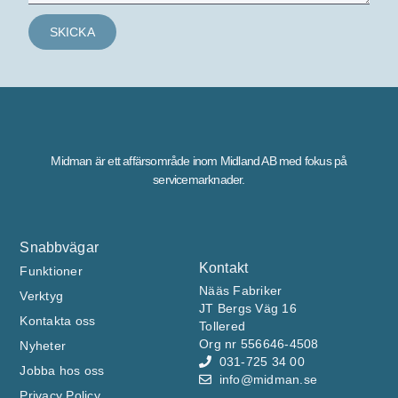
SKICKA
Midman är ett affärsområde inom Midland AB med fokus på
servicemarknader.
Snabbvägar
Kontakt
Funktioner
Nääs Fabriker
Verktyg
JT Bergs Väg 16
Kontakta oss
Tollered
Org nr 556646-4508
Nyheter
031-725 34 00
Jobba hos oss
info@midman.se
Privacy Policy