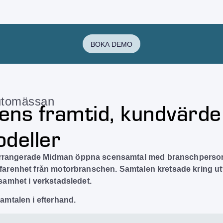
BOKA DEMO
Automässan
ens framtid, kundvärde
deller
rrangerade Midman öppna scensamtal med branschperso
rfarenhet från motorbranschen. Samtalen kretsade kring u
nsamhet i verkstadsledet.
samtalen i efterhand.