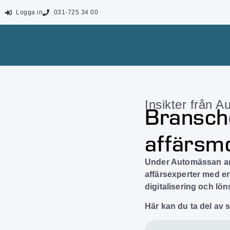
Logga in
031-725 34 00
Insikter från 
Bransch
affärsmo
Under Automässan a
affärsexperter med e
digitalisering och lö
Här kan du ta del av 