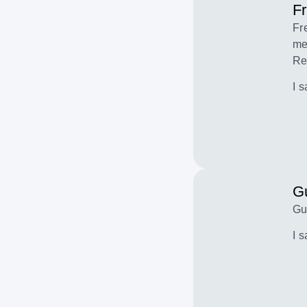
F
Fr
me
Re
I 
Gu
Gu
I 