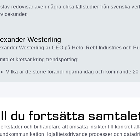
stav redovisar även några olika fallstudier från svenska ve
rvicekunder.
lexander Westerling
exander Westerling är CEO på Helo, Rebl Industries och Pul
mtalet kretsar kring trendspotting:
Vilka är de större förändringarna idag och kommande 20
ill du fortsätta samtale
rkstäder och bilhandlare att omsätta insikter till konkret a
undkommunikation, lojalitetsdrivande processer och datadri