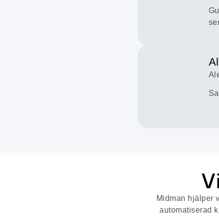
Gu
se
A
Al
Sa
V
Midman hjälper ve
automatiserad k