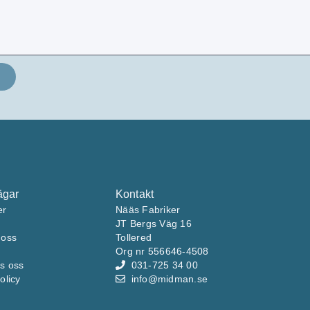
ägar
Kontakt
er
Nääs Fabriker
JT Bergs Väg 16
 oss
Tollered
Org nr 556646-4508
s oss
031-725 34 00
olicy
info@midman.se