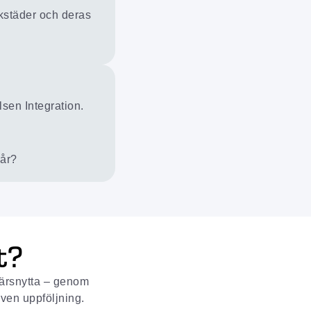
rkstäder och deras
sen Integration.
 år?
t?
ffärsnytta – genom
ven uppföljning.